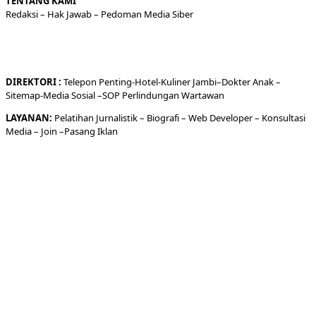
TENTANG KAMI
Redaksi
– Hak Jawab –
Pedoman Media Siber
DIREKTORI
:
Telepon
Penting-
Hotel
-Kuliner
Jambi
–
Dokt
er
Anak –
Sitemap-
Media Sosial –
SOP Perlindungan Wartawan
LAYANAN:
Pelatihan Jurnalistik –
Biografi
–
Web Developer
–
Konsultasi
Media
– Join –
Pasang Iklan