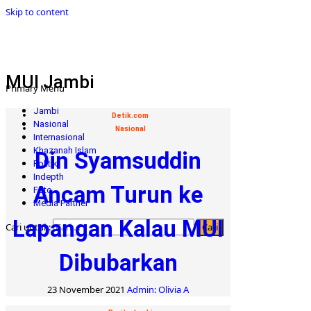
Skip to content
MUI Jambi
Primary Menu
Jambi
Detik.com
Nasional
Nasional
Internasional
Khazanah Islam
Din Syamsuddin
Politik
Indepth
Ancam Turun ke
Foto
Media Partner
Lapangan Kalau MUI
Cari untuk:
Dibubarkan
23 November 2021
Admin: Olivia A