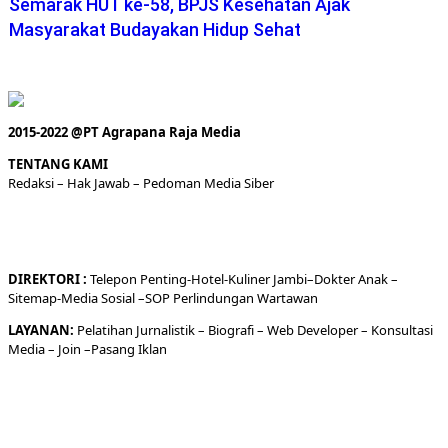
Semarak HUT ke-58, BPJS Kesehatan Ajak
Masyarakat Budayakan Hidup Sehat
2015-2022 @PT Agrapana Raja Media
TENTANG KAMI
Redaksi
– Hak Jawab –
Pedoman Media Siber
DIREKTORI
:
Telepon
Penting-
Hotel
-Kuliner
Jambi
–
Dokt
er
Anak –
Sitemap-
Media Sosial –
SOP Perlindungan Wartawan
LAYANAN:
Pelatihan Jurnalistik –
Biografi
–
Web Developer
–
Konsultasi
Media
– Join –
Pasang Iklan