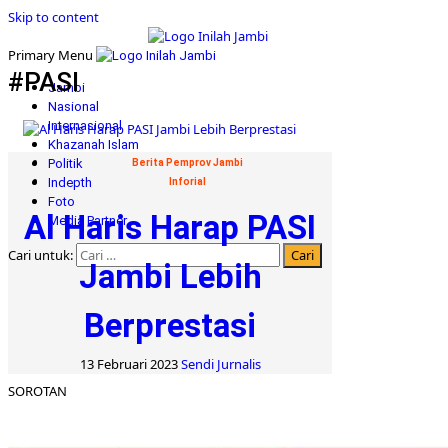
Skip to content
Primary Menu
#PASI
Jambi
Nasional
Internasional
Khazanah Islam
Politik
Berita Pemprov Jambi
Indepth
Inforial
Foto
Al Haris Harap PASI
Media Partner
Cari untuk:
Jambi Lebih
Berprestasi
13 Februari 2023
Sendi Jurnalis
SOROTAN