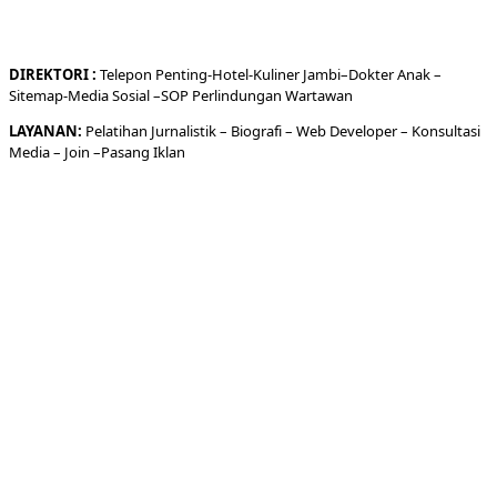
DIREKTORI
:
Telepon
Penting-
Hotel
-Kuliner
Jambi
–
Dokt
er
Anak –
Sitemap-
Media Sosial –
SOP Perlindungan Wartawan
LAYANAN:
Pelatihan Jurnalistik –
Biografi
–
Web Developer
–
Konsultasi
Media
– Join –
Pasang Iklan