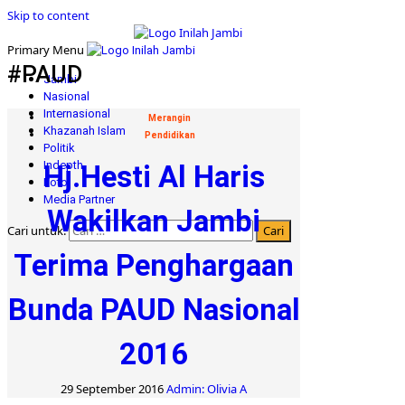
Skip to content
Primary Menu
#PAUD
Jambi
Nasional
Internasional
Merangin
Khazanah Islam
Pendidikan
Politik
Indepth
Hj.Hesti Al Haris
Foto
Media Partner
Wakilkan Jambi
Cari untuk:
Terima Penghargaan
Bunda PAUD Nasional
2016
29 September 2016
Admin: Olivia A