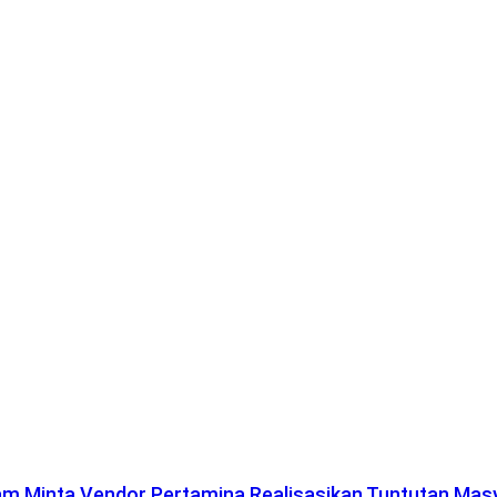
lam Minta Vendor Pertamina Realisasikan Tuntutan Mas