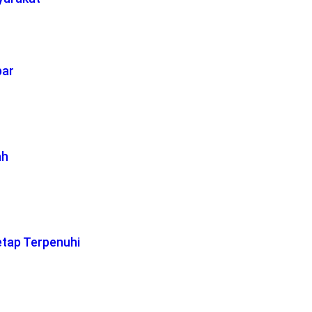
bar
ah
etap Terpenuhi