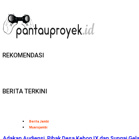
REKOMENDASI
BERITA TERKINI
Berita Jambi
Muarojambi
Adakan Audiensi, Pihak Desa Kebon IX dan Sungai Ge