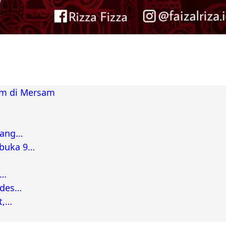
am di Mersam
bang…
rbuka 9…
a…
ades…
t,…