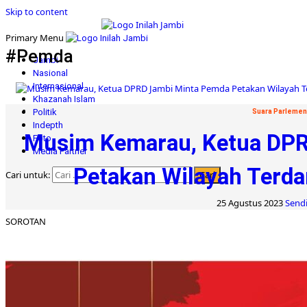
Skip to content
Primary Menu
#Pemda
Jambi
Nasional
Internasional
Khazanah Islam
Politik
Suara Parlemen
Indepth
Musim Kemarau, Ketua DP
Foto
Media Partner
Petakan Wilayah Terd
Cari untuk:
25 Agustus 2023
Sendi
SOROTAN