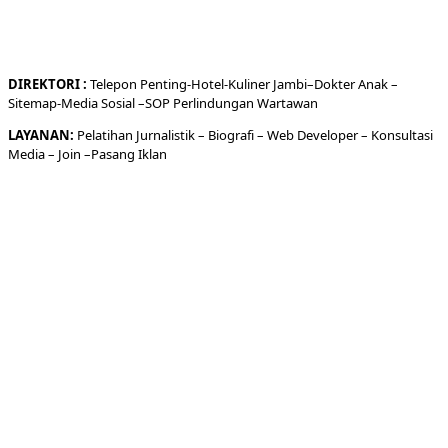
DIREKTORI
:
Telepon
Penting-
Hotel
-Kuliner
Jambi
–
Dokt
er
Anak –
Sitemap-
Media Sosial –
SOP Perlindungan Wartawan
LAYANAN:
Pelatihan Jurnalistik –
Biografi
–
Web Developer
–
Konsultasi
Media
– Join –
Pasang Iklan