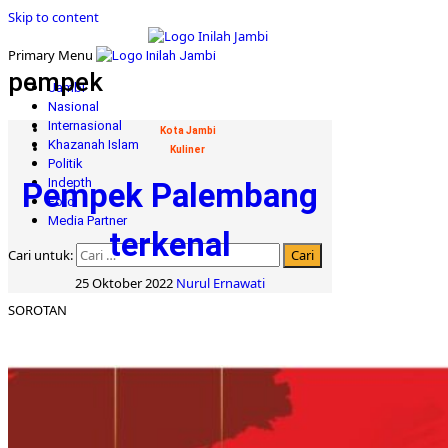
Skip to content
Primary Menu
pempek
Jambi
Nasional
Internasional
Kota Jambi
Khazanah Islam
Kuliner
Politik
Indepth
Pempek Palembang
Foto
Media Partner
terkenal
Cari untuk:
25 Oktober 2022
Nurul Ernawati
SOROTAN