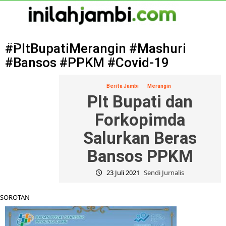
Skip
to
content
Primary
Menu
#PltBupatiMerangin #Mashuri
#Bansos #PPKM #Covid-19
Berita Jambi
Merangin
Plt Bupati dan
Forkopimda
Salurkan Beras
Bansos PPKM
23 Juli 2021
Sendi Jurnalis
SOROTAN