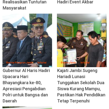
Realisasikan Tuntutan
Hadiri Event Akbar
Masyarakat
Berita Pemprov Jambi
Inforial
Berita Jambi
Inforial
Gubernur Al Haris Hadiri
Kajati Jambi Sugeng
Upacara Hari
Hariadi Lunasi
Bhayangkara ke-80,
Tunggakan Sekolah Dua
Apresiasi Pengabdian
Siswa Kurang Mampu,
Polri untuk Bangsa dan
Pastikan Hak Pendidikan
Daerah
Tetap Terpenuhi