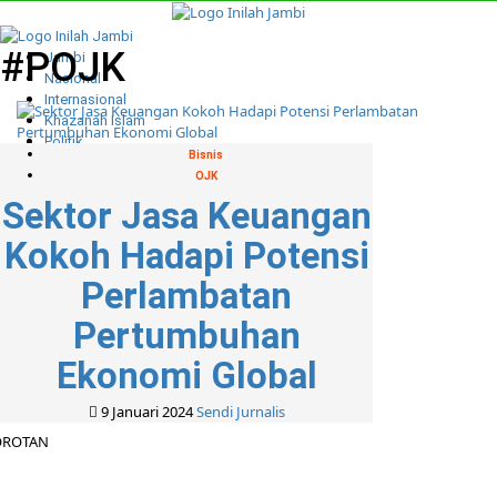
Skip
to
Primary
content
Menu
#POJK
Jambi
Nasional
Internasional
Khazanah Islam
Politik
Bisnis
Indepth
OJK
Foto
Sektor Jasa Keuangan
Media Partner
Kokoh Hadapi Potensi
Cari
untuk:
Perlambatan
Pertumbuhan
Ekonomi Global
9 Januari 2024
Sendi Jurnalis
OROTAN