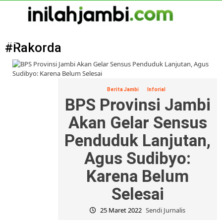
Skip
to
content
Primary
Menu
#Rakorda
Berita Jambi
Inforial
BPS Provinsi Jambi
Akan Gelar Sensus
Penduduk Lanjutan,
Agus Sudibyo:
Karena Belum
Selesai
25 Maret 2022
Sendi Jurnalis