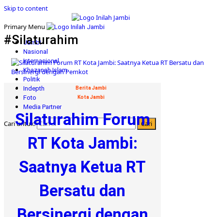
Skip to content
Primary Menu
#Silaturahim
Jambi
Nasional
Internasional
Khazanah Islam
Politik
Indepth
Berita Jambi
Foto
Kota Jambi
Media Partner
Silaturahim Forum
Cari untuk:
RT Kota Jambi:
Saatnya Ketua RT
Bersatu dan
Bersinergi dengan