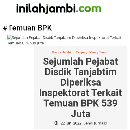
Skip
to
content
Primary
Menu
#Temuan BPK
Berita Jambi
Tanjung Jabung Timur
Sejumlah Pejabat
Disdik Tanjabtim
Diperiksa
Inspektorat Terkait
Temuan BPK 539
Juta
22 Juni 2022
Sendi Jurnalis