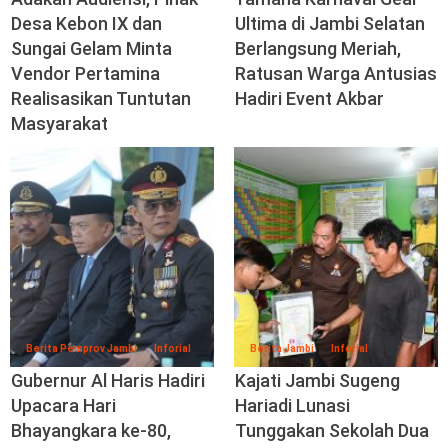
Desa Kebon IX dan
Ultima di Jambi Selatan
Sungai Gelam Minta
Berlangsung Meriah,
Vendor Pertamina
Ratusan Warga Antusias
Realisasikan Tuntutan
Hadiri Event Akbar
Masyarakat
Berita Pemprov Jambi
Inforial
Berita Jambi
Inforial
Gubernur Al Haris Hadiri
Kajati Jambi Sugeng
Upacara Hari
Hariadi Lunasi
Bhayangkara ke-80,
Tunggakan Sekolah Dua