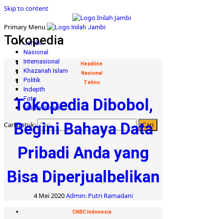
Skip to content
Primary Menu
Tokopedia
Jambi
Nasional
Internasional
Headline
Khazanah Islam
Nasional
Politik
Tekno
Indepth
Foto
Tokopedia Dibobol,
Media Partner
Begini Bahaya Data
Cari untuk:
Pribadi Anda yang
Bisa Diperjualbelikan
4 Mei 2020
Admin: Putri Ramadani
CNBC Indonesia