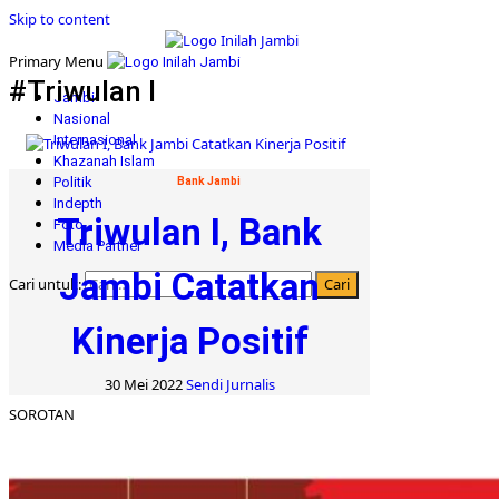
Skip to content
Primary Menu
#Triwulan I
Jambi
Nasional
Internasional
Khazanah Islam
Politik
Bank Jambi
Indepth
Triwulan I, Bank
Foto
Media Partner
Jambi Catatkan
Cari untuk:
Kinerja Positif
30 Mei 2022
Sendi Jurnalis
SOROTAN