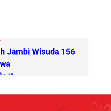
n
ah Jambi Wisuda 156
swa
i Jurnalis