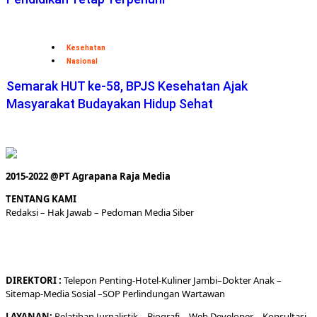
Kesehatan
Nasional
Semarak HUT ke-58, BPJS Kesehatan Ajak
Masyarakat Budayakan Hidup Sehat
2015-2022 @PT Agrapana Raja Media
TENTANG KAMI
Redaksi
– Hak Jawab –
Pedoman Media Siber
DIREKTORI
:
Telepon
Penting-
Hotel
-Kuliner
Jambi
–
Dokt
er
Anak –
Sitemap-
Media Sosial –
SOP Perlindungan Wartawan
LAYANAN:
Pelatihan Jurnalistik –
Biografi
–
Web Developer
–
Konsultasi