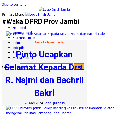
Skip to content
Primary Menu
#Waka DPRD Prov Jambi
Jambi
Nasional
Internasional
Khazanah Islam
Politik
Suara Parlemen Jambi
Indepth
Pinto Ucapkan
Foto
Media Partner
Selamat Kepada Drs.
Cari untuk:
R. Najmi dan Bachril
Bakri
26 Mei 2024
Sendi Jurnalis