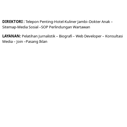
DIREKTORI
:
Telepon
Penting-
Hotel
-Kuliner
Jambi
–
Dokt
er
Anak –
Sitemap-
Media Sosial –
SOP Perlindungan Wartawan
LAYANAN:
Pelatihan Jurnalistik –
Biografi
–
Web Developer
–
Konsultasi
Media
– Join –
Pasang Iklan