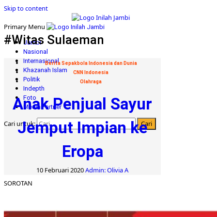
Skip to content
Primary Menu
#Witas Sulaeman
Jambi
Nasional
Internasional
Berita Sepakbola Indonesia dan Dunia
Khazanah Islam
CNN Indonesia
Politik
Olahraga
Indepth
Foto
Anak Penjual Sayur
Media Partner
Jemput Impian ke
Cari untuk:
Eropa
10 Februari 2020
Admin: Olivia A
SOROTAN