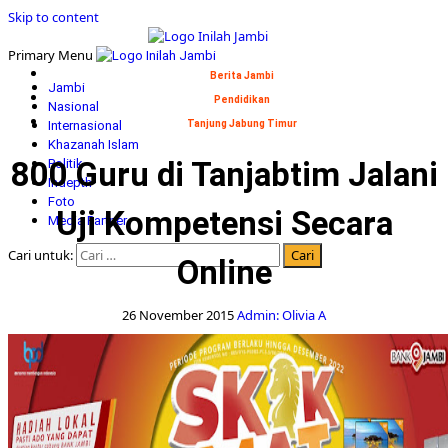
Skip to content
Primary Menu
Berita Jambi
Jambi
Pendidikan
Nasional
Internasional
Tanjung Jabung Timur
Khazanah Islam
800 Guru di Tanjabtim Jalani
Politik
Indepth
Foto
Uji Kompetensi Secara
Media Partner
Cari untuk:
Online
26 November 2015
Admin: Olivia A