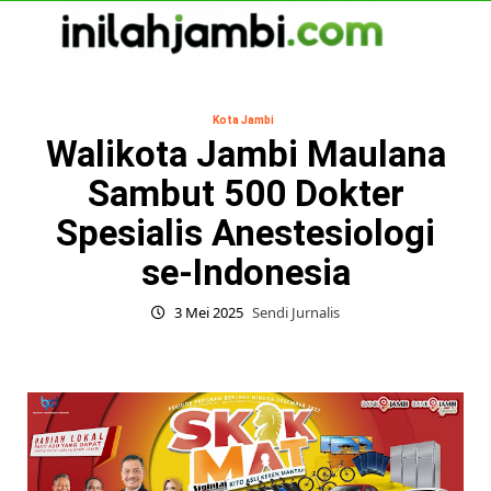
Skip
to
content
Primary
Menu
Kota Jambi
Walikota Jambi Maulana
Sambut 500 Dokter
Spesialis Anestesiologi
se-Indonesia
3 Mei 2025
Sendi Jurnalis