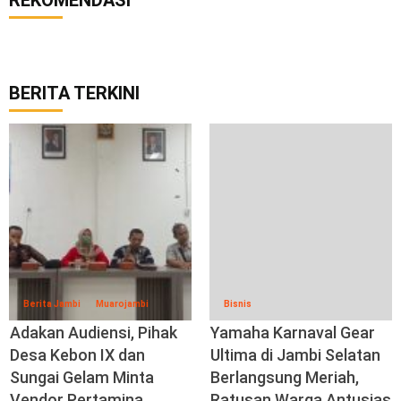
BERITA TERKINI
Berita Jambi
Muarojambi
Bisnis
Adakan Audiensi, Pihak
Yamaha Karnaval Gear
Desa Kebon IX dan
Ultima di Jambi Selatan
Sungai Gelam Minta
Berlangsung Meriah,
Vendor Pertamina
Ratusan Warga Antusias