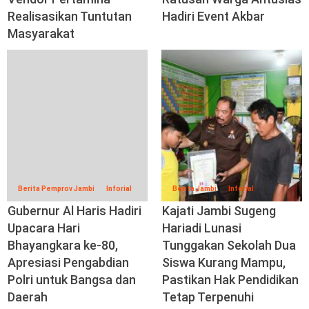
Realisasikan Tuntutan
Hadiri Event Akbar
Masyarakat
Berita Pemprov Jambi
Inforial
Berita Jambi
Inforial
Gubernur Al Haris Hadiri
Kajati Jambi Sugeng
Upacara Hari
Hariadi Lunasi
Bhayangkara ke-80,
Tunggakan Sekolah Dua
Apresiasi Pengabdian
Siswa Kurang Mampu,
Polri untuk Bangsa dan
Pastikan Hak Pendidikan
Daerah
Tetap Terpenuhi