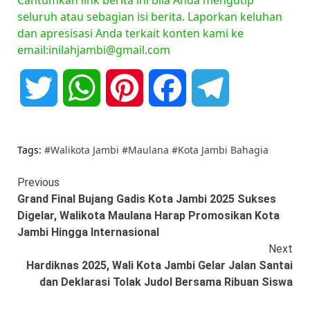
Cantumkan link berita ini bila Anda mengutip
seluruh atau sebagian isi berita. Laporkan keluhan
dan apresisasi Anda terkait konten kami ke
email:inilahjambi@gmail.com
Twitter
WhatsApp
Pinterest
Facebook
Telegram
Tags:
#Walikota Jambi #Maulana #Kota Jambi Bahagia
Continue
Previous
Grand Final Bujang Gadis Kota Jambi 2025 Sukses
Reading
Digelar, Walikota Maulana Harap Promosikan Kota
Jambi Hingga Internasional
Next
Hardiknas 2025, Wali Kota Jambi Gelar Jalan Santai
dan Deklarasi Tolak Judol Bersama Ribuan Siswa