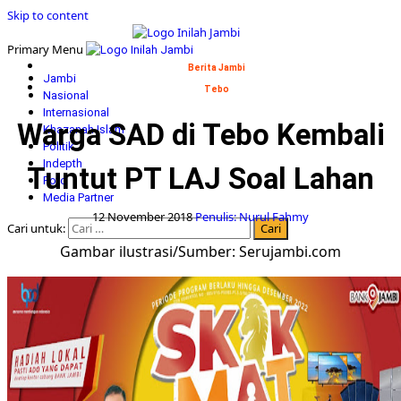
Skip to content
Primary Menu
Berita Jambi
Jambi
Tebo
Nasional
Internasional
Warga SAD di Tebo Kembali
Khazanah Islam
Politik
Indepth
Tuntut PT LAJ Soal Lahan
Foto
Media Partner
12 November 2018
Penulis: Nurul Fahmy
Cari untuk:
Gambar ilustrasi/Sumber: Serujambi.com