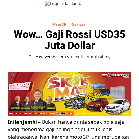
Skip
to
Primary
content
Menu
Moto GP
Olahraga
Wow… Gaji Rossi USD35
Juta Dollar
15 November 2015
Penulis: Nurul Fahmy
Inilahjambi
– Bukan hanya dunia sepak bola saja
yang menerima gaji paling tinggi untuk jenis
olahraganya. Nah, karena motoGP juga merupakan