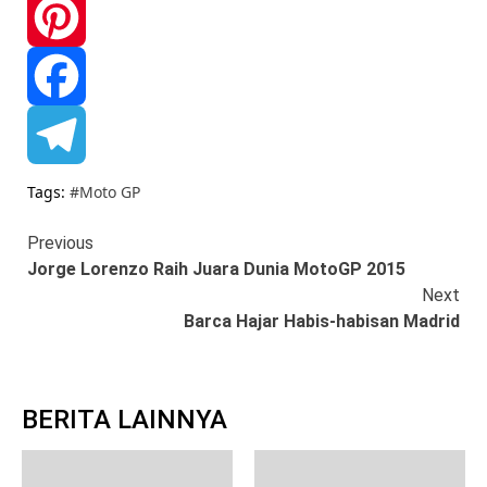
WhatsApp
Pinterest
Facebook
Telegram
Tags:
#Moto GP
Continue
Previous
Jorge Lorenzo Raih Juara Dunia MotoGP 2015
Reading
Next
Barca Hajar Habis-habisan Madrid
BERITA LAINNYA