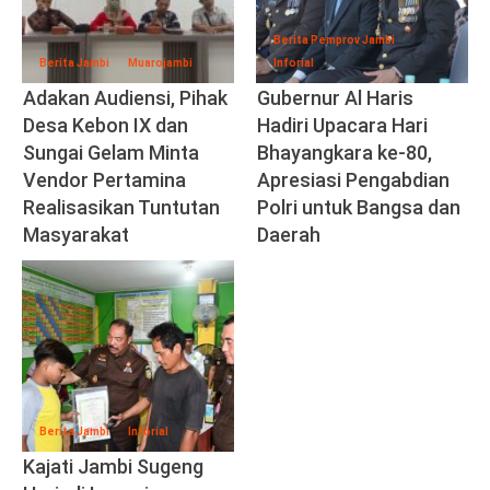
Berita Pemprov Jambi
Berita Jambi
Muarojambi
Inforial
Adakan Audiensi, Pihak
Gubernur Al Haris
Desa Kebon IX dan
Hadiri Upacara Hari
Sungai Gelam Minta
Bhayangkara ke-80,
Vendor Pertamina
Apresiasi Pengabdian
Realisasikan Tuntutan
Polri untuk Bangsa dan
Masyarakat
Daerah
Berita Jambi
Inforial
Kajati Jambi Sugeng