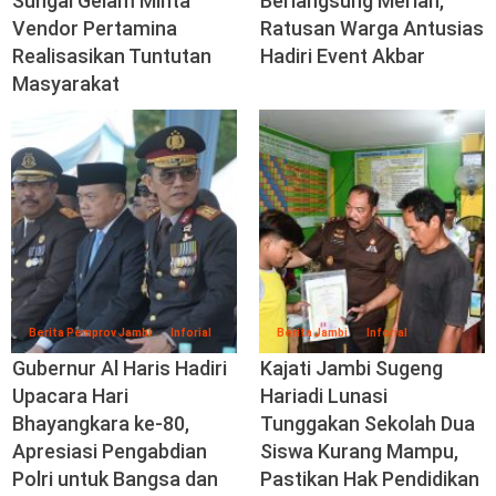
Sungai Gelam Minta
Berlangsung Meriah,
Vendor Pertamina
Ratusan Warga Antusias
Realisasikan Tuntutan
Hadiri Event Akbar
Masyarakat
Berita Pemprov Jambi
Inforial
Berita Jambi
Inforial
Gubernur Al Haris Hadiri
Kajati Jambi Sugeng
Upacara Hari
Hariadi Lunasi
Bhayangkara ke-80,
Tunggakan Sekolah Dua
Apresiasi Pengabdian
Siswa Kurang Mampu,
Polri untuk Bangsa dan
Pastikan Hak Pendidikan