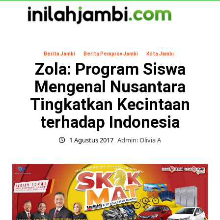
Skip
to
content
Primary
Menu
Berita Jambi
Berita Pemprov Jambi
Kota Jambi
Zola: Program Siswa
Mengenal Nusantara
Tingkatkan Kecintaan
terhadap Indonesia
1 Agustus 2017
Admin: Olivia A