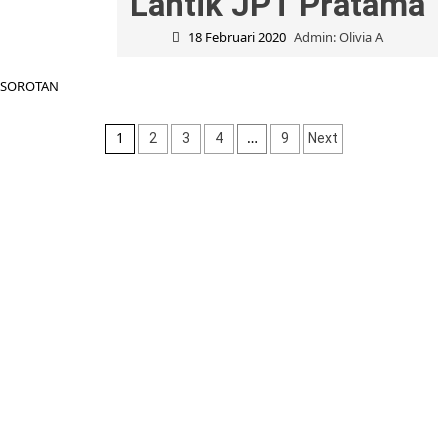
Lantik JPT Pratama
18 Februari 2020
Admin: Olivia A
SOROTAN
Navigasi
1
…
2
3
4
9
Next
pos