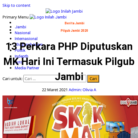
Skip to content
Primary Menu
Berita Jambi
Jambi
Pilgub Jambi 2020
Nasional
Internasional
13 Perkara PHP Diputuskan
Khazanah Islam
Politik
Indepth
MK Hari Ini Termasuk Pilgub
Foto
Media Partner
Jambi
Cari untuk:
22 Maret 2021
Admin: Olivia A