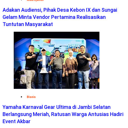
Adakan Audiensi, Pihak Desa Kebon IX dan Sungai
Gelam Minta Vendor Pertamina Realisasikan
Tuntutan Masyarakat
Bisnis
Yamaha Karnaval Gear Ultima di Jambi Selatan
Berlangsung Meriah, Ratusan Warga Antusias Hadiri
Event Akbar