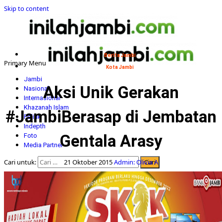
Skip to content
Berita Jambi
Primary Menu
Kota Jambi
Jambi
Aksi Unik Gerakan
Nasional
Internasional
Khazanah Islam
#JambiBerasap di Jembatan
Politik
Indepth
Gentala Arasy
Foto
Media Partner
Cari untuk:
21 Oktober 2015
Admin: Olivia A