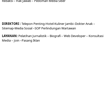
Redaksi
– Hak Jawab –
Pedoman Media Siber
DIREKTORI
:
Telepon
Penting-
Hotel
-Kuliner
Jambi
–
Dokt
er
Anak –
Sitemap-
Media Sosial –
SOP Perlindungan Wartawan
LAYANAN:
Pelatihan Jurnalistik –
Biografi
–
Web Developer
–
Konsultasi
Media
– Join –
Pasang Iklan