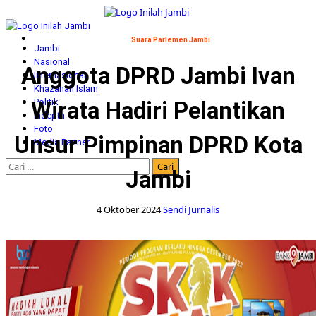
Skip
to
Primary
content
Menu
Suara Parlemen Jambi
Jambi
Nasional
Anggota DPRD Jambi Ivan
Internasional
Khazanah Islam
Wirata Hadiri Pelantikan
Politik
Indepth
Foto
Unsur Pimpinan DPRD Kota
Media Partner
Cari
Jambi
untuk:
4 Oktober 2024
Sendi Jurnalis