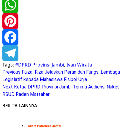
Twitter
WhatsApp
Pinterest
Facebook
Tags:
#DPRD Provinsi Jambi
,
Ivan Wirata
Telegram
Continue
Previous
Faizal Riza Jelaskan Peran dan Fungsi Lembaga
Legislatif kepada Mahasiswa Fisipol Unja
Reading
Next
Ketua DPRD Provinsi Jambi Terima Audiensi Nakes
RSUD Raden Mattaher
BERITA LAINNYA
Suara Parlemen Jambi