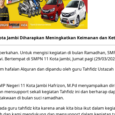
 Kota Jambi Diharapkan Meningkatkan Keimanan dan K
erkahan. Untuk mengisi kegiatan di bulan Ramadhan, SMP
i. Bertempat di SMPN 11 Kota Jambi, Jumat pagi (29/03/202
 hafalan Alquran dan dipandu oleh guru Tahfidz Ustazah R
MP Negeri 11 Kota Jambi Hafrizon, M.Pd menyampaikan dir
n mensupport sekali kegiatan Tahfidz ini dan berharap d
takwaan di bulan suci ramadhan.
da guru tahfidz kita karena anak kita bisa ikut dalam kegi
 dan kami mendukung dan mensupport dalam kegiatan tahf