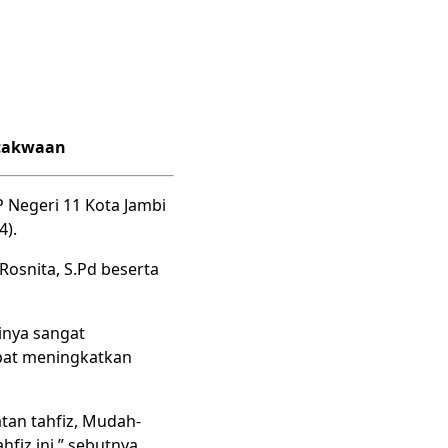
etakwaan
 Negeri 11 Kota Jambi
4).
osnita, S.Pd beserta
inya sangat
apat meningkatkan
atan tahfiz, Mudah-
iz ini,” sebutnya.