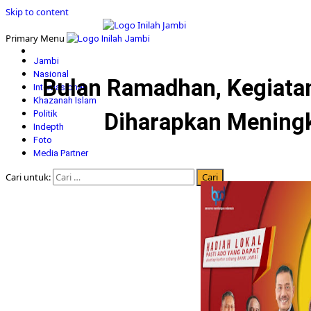
Skip to content
Primary Menu
Jambi
Nasional
Bulan Ramadhan, Kegiatan
Internasional
Khazanah Islam
Politik
Diharapkan Mening
Indepth
Foto
Media Partner
Cari untuk: