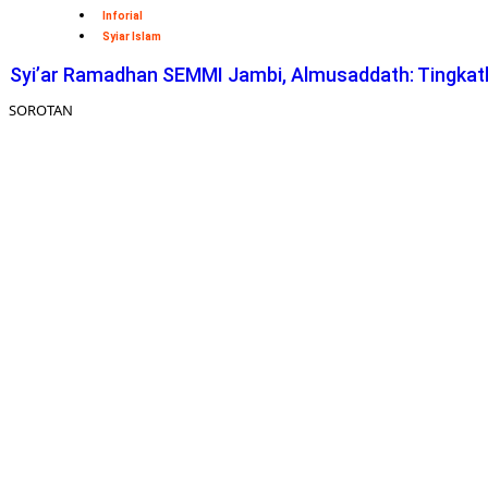
Inforial
Syiar Islam
Syi’ar Ramadhan SEMMI Jambi, Almusaddath: Tingkatk
SOROTAN