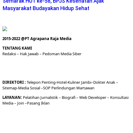
Semarak HUT ke-58, BPJS Kesehatan Ajak
Masyarakat Budayakan Hidup Sehat
2015-2022 @PT Agrapana Raja Media
TENTANG KAMI
Redaksi
– Hak Jawab –
Pedoman Media Siber
DIREKTORI
:
Telepon
Penting-
Hotel
-Kuliner
Jambi
–
Dokt
er
Anak –
Sitemap-
Media Sosial –
SOP Perlindungan Wartawan
LAYANAN:
Pelatihan Jurnalistik –
Biografi
–
Web Developer
–
Konsultasi
Media
– Join –
Pasang Iklan