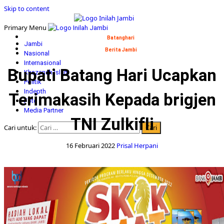
Skip to content
Primary Menu
Batanghari
Jambi
Berita Jambi
Nasional
Internasional
Bupati Batang Hari Ucapkan
Khazanah Islam
Politik
Indepth
Terimakasih Kepada brigjen
Foto
Media Partner
TNI Zulkifli
Cari untuk:
16 Februari 2022
Prisal Herpani