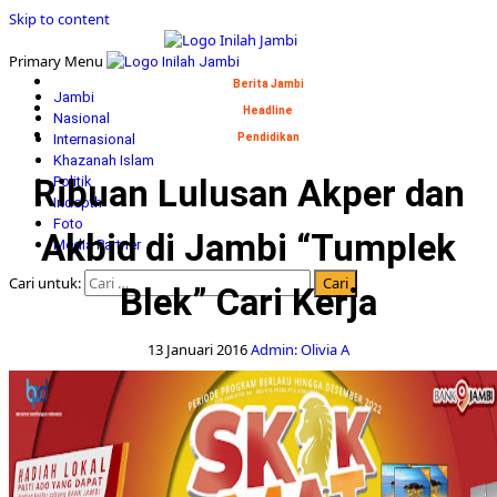
Skip to content
Primary Menu
Berita Jambi
Jambi
Headline
Nasional
Internasional
Pendidikan
Khazanah Islam
Ribuan Lulusan Akper dan
Politik
Indepth
Foto
Akbid di Jambi “Tumplek
Media Partner
Cari untuk:
Blek” Cari Kerja
13 Januari 2016
Admin: Olivia A