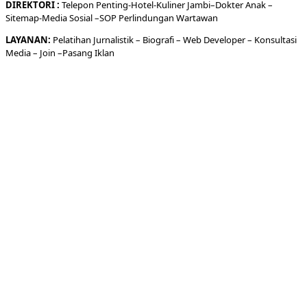
DIREKTORI
:
Telepon
Penting-
Hotel
-Kuliner
Jambi
–
Dokt
er
Anak –
Sitemap-
Media Sosial –
SOP Perlindungan Wartawan
LAYANAN:
Pelatihan Jurnalistik –
Biografi
–
Web Developer
–
Konsultasi
Media
– Join –
Pasang Iklan