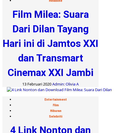
Headline
Film Milea: Suara
Dari Dilan Tayang
Hari ini di Jamtos XXI
dan Transmart
Cinemax XXI Jambi
13 Februari 2020
Admin: Olivia A
Entertainment
Film
Hiburan
Selebriti
4 Link Nonton dan