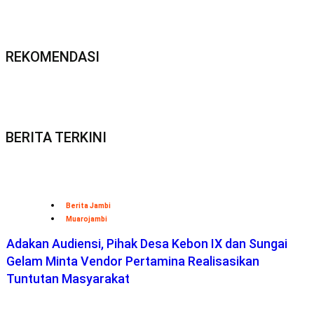
Semarak HUT ke-58, BPJS Kesehatan Ajak
Masyarakat Budayakan Hidup Sehat
2015-2022 @PT Agrapana Raja Media
TENTANG KAMI
Redaksi
– Hak Jawab –
Pedoman Media Siber
DIREKTORI
:
Telepon
Penting-
Hotel
-Kuliner
Jambi
–
Dokt
er
Anak –
Sitemap-
Media Sosial –
SOP Perlindungan Wartawan
LAYANAN:
Pelatihan Jurnalistik –
Biografi
–
Web Developer
–
Konsultasi
Media
– Join –
Pasang Iklan