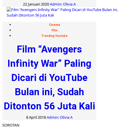
22 Januari 2020
Admin: Olivia A
Cinema
Film
Trending Youtube
Film “Avengers
Infinity War” Paling
Dicari di YouTube
Bulan ini, Sudah
Ditonton 56 Juta Kali
8 April 2018
Admin: Olivia A
SOROTAN