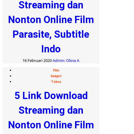
Streaming dan
Nonton Online Film
Parasite, Subtitle
Indo
16 Februari 2020
Admin: Olivia A
Film
Gadget
Tekno
5 Link Download
Streaming dan
Nonton Online Film