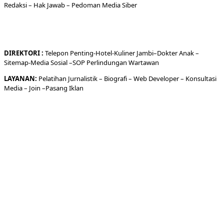
Redaksi
– Hak Jawab –
Pedoman Media Siber
DIREKTORI
:
Telepon
Penting-
Hotel
-Kuliner
Jambi
–
Dokt
er
Anak –
Sitemap-
Media Sosial –
SOP Perlindungan Wartawan
LAYANAN:
Pelatihan Jurnalistik –
Biografi
–
Web Developer
–
Konsultasi
Media
– Join –
Pasang Iklan