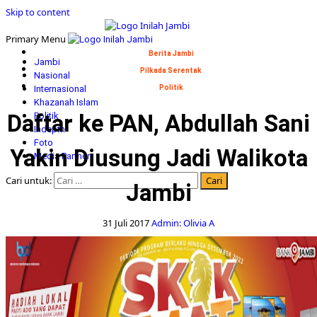
Skip to content
Primary Menu
Berita Jambi
Jambi
Pilkada Serentak
Nasional
Internasional
Politik
Khazanah Islam
Daftar ke PAN, Abdullah Sani
Politik
Indepth
Foto
Yakin Diusung Jadi Walikota
Media Partner
Cari untuk:
Jambi
31 Juli 2017
Admin: Olivia A