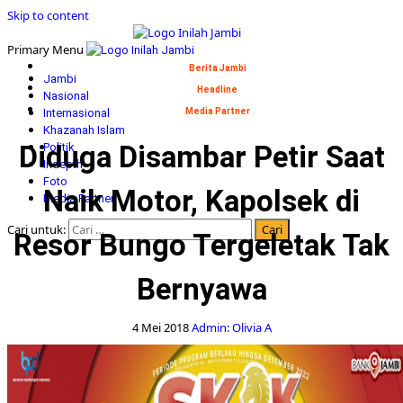
Skip to content
Primary Menu
Berita Jambi
Jambi
Headline
Nasional
Internasional
Media Partner
Khazanah Islam
Diduga Disambar Petir Saat
Politik
Indepth
Foto
Naik Motor, Kapolsek di
Media Partner
Cari untuk:
Resor Bungo Tergeletak Tak
Bernyawa
4 Mei 2018
Admin: Olivia A