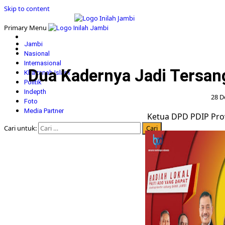
Skip to content
Primary Menu
Jambi
Nasional
Internasional
Dua Kadernya Jadi Tersa
Khazanah Islam
Politik
Indepth
28 D
Foto
Media Partner
Ketua DPD PDIP Pro
Cari untuk: