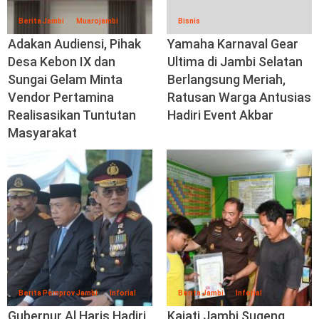
Berita Jambi
Muarojambi
Bisnis
Adakan Audiensi, Pihak
Yamaha Karnaval Gear
Desa Kebon IX dan
Ultima di Jambi Selatan
Sungai Gelam Minta
Berlangsung Meriah,
Vendor Pertamina
Ratusan Warga Antusias
Realisasikan Tuntutan
Hadiri Event Akbar
Masyarakat
Berita Pemprov Jambi
Inforial
Berita Jambi
Inforial
Gubernur Al Haris Hadiri
Kajati Jambi Sugeng