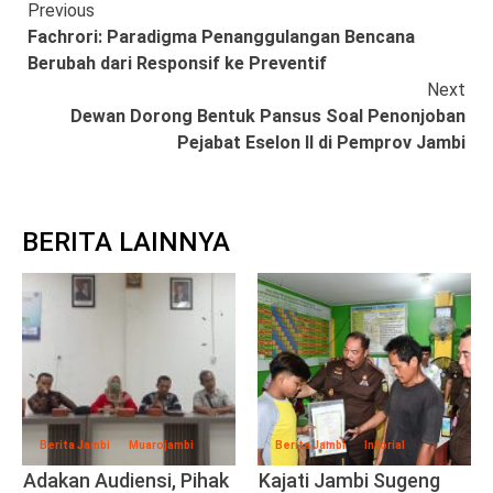
Continue
Previous
Fachrori: Paradigma Penanggulangan Bencana
Reading
Berubah dari Responsif ke Preventif
Next
Dewan Dorong Bentuk Pansus Soal Penonjoban
Pejabat Eselon II di Pemprov Jambi
BERITA LAINNYA
Berita Jambi
Muarojambi
Berita Jambi
Inforial
Adakan Audiensi, Pihak
Kajati Jambi Sugeng