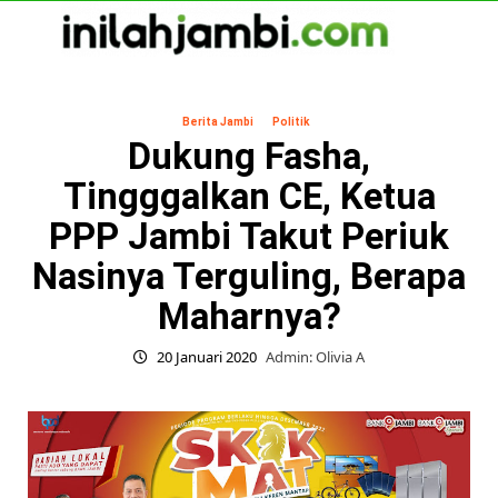
Skip
to
content
Primary
Menu
Berita Jambi
Politik
Dukung Fasha,
Tingggalkan CE, Ketua
PPP Jambi Takut Periuk
Nasinya Terguling, Berapa
Maharnya?
20 Januari 2020
Admin: Olivia A