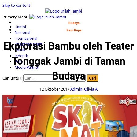
Skip to content
Primary Menu
Budaya
Jambi
Seni Rupa
Nasional
Internasional
Ekplorasi Bambu oleh Teater
Khazanah Islam
Politik
Indepth
Tonggak Jambi di Taman
Foto
Media Partner
Budaya
Cari untuk:
12 Oktober 2017
Admin: Olivia A