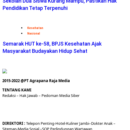
Kesehatan
Nasional
Semarak HUT ke-58, BPJS Kesehatan Ajak
Masyarakat Budayakan Hidup Sehat
2015-2022 @PT Agrapana Raja Media
TENTANG KAMI
Redaksi
– Hak Jawab –
Pedoman Media Siber
DIREKTORI
:
Telepon
Penting-
Hotel
-Kuliner
Jambi
–
Dokt
er
Anak –
Sitemap-
Media Sosial –
SOP Perlindungan Wartawan
LAYANAN:
Pelatihan Jurnalistik –
Biografi
–
Web Developer
–
Konsultasi
Media
– Join –
Pasang Iklan