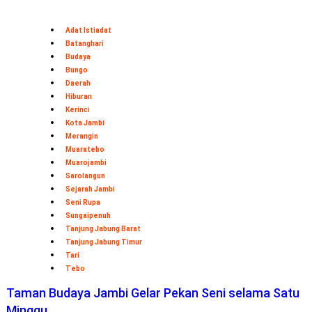
Adat Istiadat
Batanghari
Budaya
Bungo
Daerah
Hiburan
Kerinci
Kota Jambi
Merangin
Muaratebo
Muarojambi
Sarolangun
Sejarah Jambi
Seni Rupa
Sungaipenuh
Tanjung Jabung Barat
Tanjung Jabung Timur
Tari
Tebo
Taman Budaya Jambi Gelar Pekan Seni selama Satu
Minggu