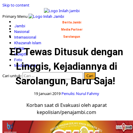
Skip to content
Primary Menu
Berita Jambi
Jambi
Media Partner
Nasional
Internasional
Sarolangun
Khazanah Islam
EP Tewas Ditusuk dengan
Politik
Indepth
Foto
Linggis, Kejadiannya di
Media Partner
Cari untuk:
Sarolangun, Baru Saja!
19 Januari 2019
Penulis: Nurul Fahmy
Korban saat di Evakuasi oleh aparat
kepolisian/penajambi.com