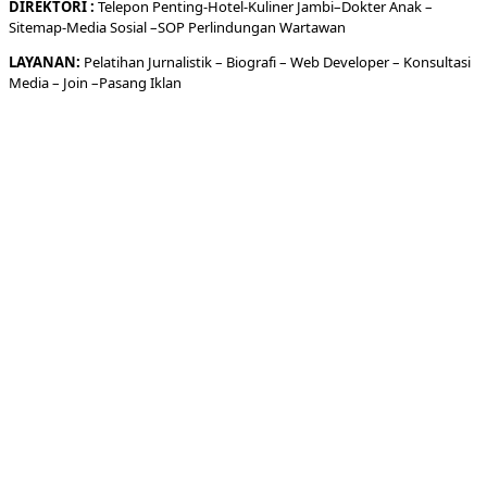
DIREKTORI
:
Telepon
Penting-
Hotel
-Kuliner
Jambi
–
Dokt
er
Anak –
Sitemap-
Media Sosial –
SOP Perlindungan Wartawan
LAYANAN:
Pelatihan Jurnalistik –
Biografi
–
Web Developer
–
Konsultasi
Media
– Join –
Pasang Iklan