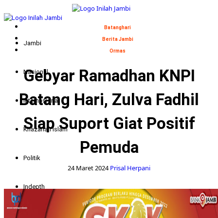
Skip
to
Primary
content
Menu
Batanghari
Berita Jambi
Jambi
Ormas
Gebyar Ramadhan KNPI
Nasional
Batang Hari, Zulva Fadhil
Internasional
Siap Suport Giat Positif
Khazanah Islam
Pemuda
Politik
24 Maret 2024
Prisal Herpani
Indepth
Foto