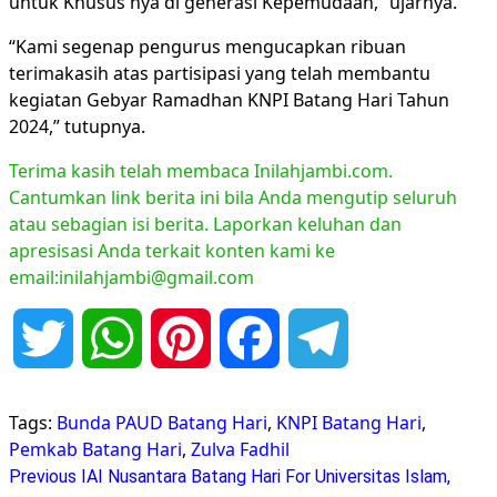
untuk Khusus nya di generasi Kepemudaan,” ujarnya.
“Kami segenap pengurus mengucapkan ribuan
terimakasih atas partisipasi yang telah membantu
kegiatan Gebyar Ramadhan KNPI Batang Hari Tahun
2024,” tutupnya.
Terima kasih telah membaca Inilahjambi.com.
Cantumkan link berita ini bila Anda mengutip seluruh
atau sebagian isi berita. Laporkan keluhan dan
apresisasi Anda terkait konten kami ke
email:inilahjambi@gmail.com
Twitter
WhatsApp
Pinterest
Facebook
Telegram
Tags:
Bunda PAUD Batang Hari
,
KNPI Batang Hari
,
Pemkab Batang Hari
,
Zulva Fadhil
Continue
Previous
IAI Nusantara Batang Hari For Universitas Islam,