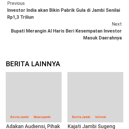
Continue
Previous
Investor India akan Bikin Pabrik Gula di Jambi Senilai
Reading
Rp1,3 Triliun
Next
Bupati Merangin Al Haris Beri Kesempatan Investor
Masuk Daerahnya
BERITA LAINNYA
Berita Jambi
Muarojambi
Berita Jambi
Inforial
Adakan Audiensi, Pihak
Kajati Jambi Sugeng