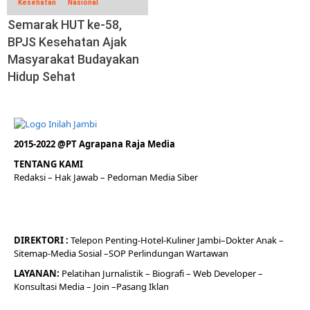
Kesehatan
Nasional
Semarak HUT ke-58,
BPJS Kesehatan Ajak
Masyarakat Budayakan
Hidup Sehat
2015-2022 @PT Agrapana Raja Media
TENTANG KAMI
Redaksi
– Hak Jawab –
Pedoman Media Siber
DIREKTORI
:
Telepon
Penting-
Hotel
-Kuliner
Jambi
–
Dokt
er
Anak –
Sitemap-
Media Sosial –
SOP Perlindungan Wartawan
LAYANAN:
Pelatihan Jurnalistik –
Biografi
–
Web Developer
–
Konsultasi Media
– Join –
Pasang Iklan