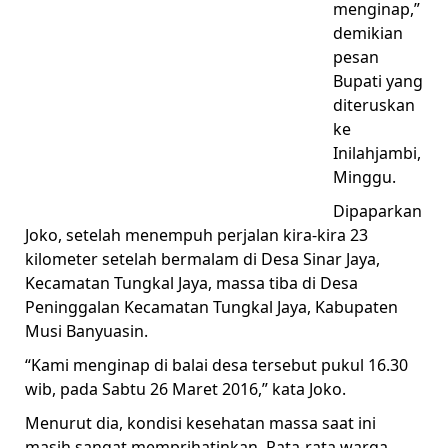
menginap,”
demikian
pesan
Bupati yang
diteruskan
ke
Inilahjambi,
Minggu.
Dipaparkan
Joko, setelah menempuh perjalan kira-kira 23
kilometer setelah bermalam di Desa Sinar Jaya,
Kecamatan Tungkal Jaya, massa tiba di Desa
Peninggalan Kecamatan Tungkal Jaya, Kabupaten
Musi Banyuasin.
“Kami menginap di balai desa tersebut pukul 16.30
wib, pada Sabtu 26 Maret 2016,” kata Joko.
Menurut dia, kondisi kesehatan massa saat ini
masih sangat memprihatinkan. Rata-rata warga