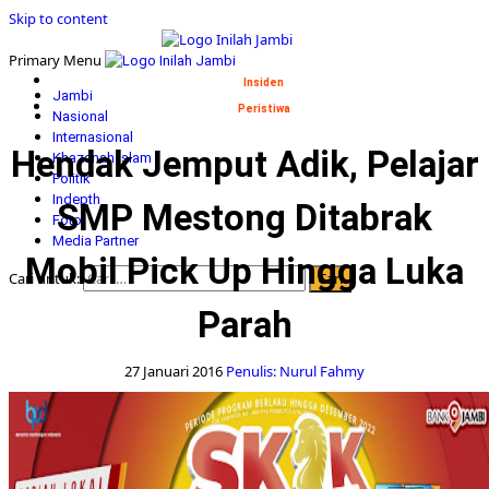
Skip to content
Primary Menu
Insiden
Jambi
Peristiwa
Nasional
Internasional
Hendak Jemput Adik, Pelajar
Khazanah Islam
Politik
Indepth
SMP Mestong Ditabrak
Foto
Media Partner
Mobil Pick Up Hingga Luka
Cari untuk:
Parah
27 Januari 2016
Penulis: Nurul Fahmy