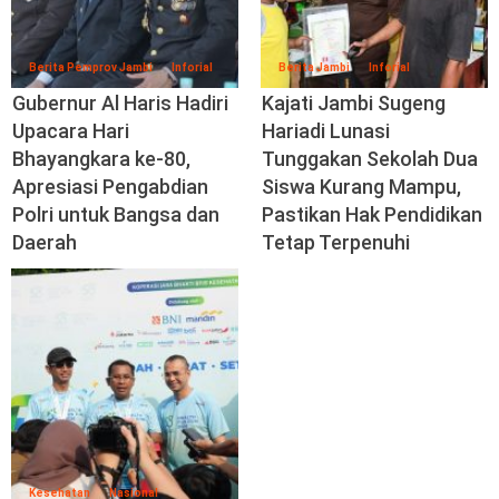
Berita Pemprov Jambi
Inforial
Berita Jambi
Inforial
Gubernur Al Haris Hadiri
Kajati Jambi Sugeng
Upacara Hari
Hariadi Lunasi
Bhayangkara ke-80,
Tunggakan Sekolah Dua
Apresiasi Pengabdian
Siswa Kurang Mampu,
Polri untuk Bangsa dan
Pastikan Hak Pendidikan
Daerah
Tetap Terpenuhi
Kesehatan
Nasional