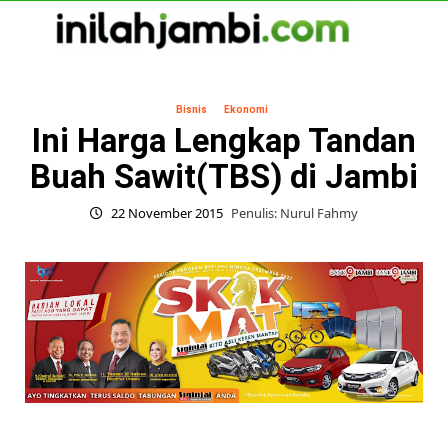
Skip
to
content
Primary
Menu
Bisnis
Ekonomi
Ini Harga Lengkap Tandan
Buah Sawit(TBS) di Jambi
22 November 2015
Penulis: Nurul Fahmy