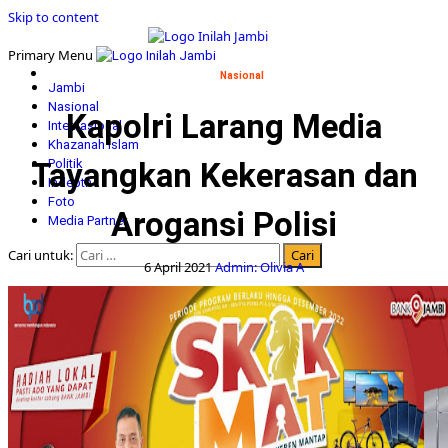
Skip to content
Primary Menu
Nasional
Jambi
Nasional
Kapolri Larang Media
Internasional
Khazanah Islam
Tayangkan Kekerasan dan
Politik
Indepth
Foto
Arogansi Polisi
Media Partner
Cari untuk:
6 April 2021
Admin: Olivia A