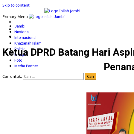
Skip to content
Primary Menu
Jambi
Nasional
Internasional
Khazanah Islam
Ketua DPRD Batang Hari Asp
Politik
Indepth
Foto
Penan
Media Partner
Cari untuk: