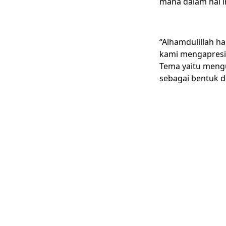
mana dalam hal i
“Alhamdulillah h
kami mengapresia
Tema yaitu meng
sebagai bentuk d