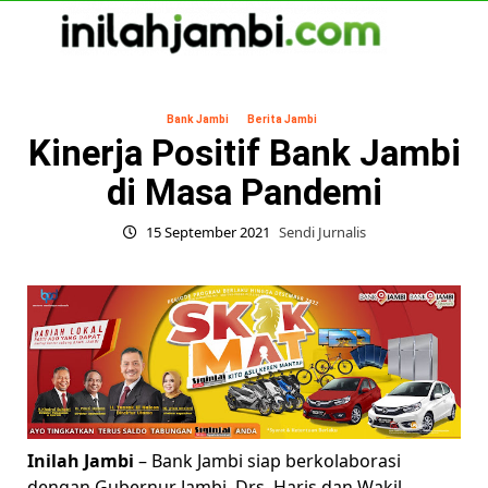
Skip
to
content
Primary
Menu
Bank Jambi
Berita Jambi
Kinerja Positif Bank Jambi
di Masa Pandemi
15 September 2021
Sendi Jurnalis
Inilah Jambi
– Bank Jambi siap berkolaborasi
dengan Gubernur Jambi, Drs. Haris dan Wakil