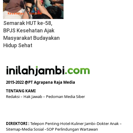
Kesehatan
Nasional
Semarak HUT ke-58,
BPJS Kesehatan Ajak
Masyarakat Budayakan
Hidup Sehat
2015-2022 @PT Agrapana Raja Media
TENTANG KAMI
Redaksi
– Hak Jawab –
Pedoman Media Siber
DIREKTORI
:
Telepon
Penting-
Hotel
-Kuliner
Jambi
–
Dokt
er
Anak –
Sitemap-
Media Sosial –
SOP Perlindungan Wartawan