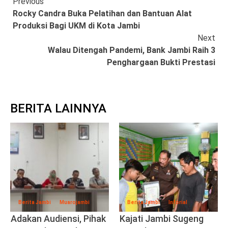
Continue
Previous
Rocky Candra Buka Pelatihan dan Bantuan Alat
Reading
Produksi Bagi UKM di Kota Jambi
Next
Walau Ditengah Pandemi, Bank Jambi Raih 3
Penghargaan Bukti Prestasi
BERITA LAINNYA
Berita Jambi
Muarojambi
Berita Jambi
Inforial
Adakan Audiensi, Pihak
Kajati Jambi Sugeng