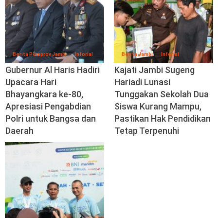
Berita Pemprov Jambi
Inforial
Berita Jambi
Inforial
Gubernur Al Haris Hadiri
Kajati Jambi Sugeng
Upacara Hari
Hariadi Lunasi
Bhayangkara ke-80,
Tunggakan Sekolah Dua
Apresiasi Pengabdian
Siswa Kurang Mampu,
Polri untuk Bangsa dan
Pastikan Hak Pendidikan
Daerah
Tetap Terpenuhi