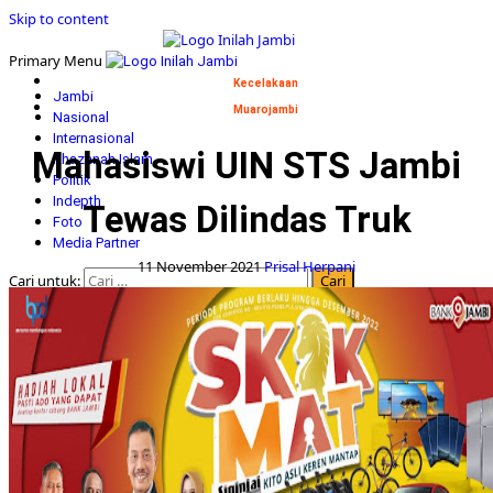
Skip to content
Primary Menu
Kecelakaan
Jambi
Muarojambi
Nasional
Internasional
Mahasiswi UIN STS Jambi
Khazanah Islam
Politik
Indepth
Tewas Dilindas Truk
Foto
Media Partner
11 November 2021
Prisal Herpani
Cari untuk: