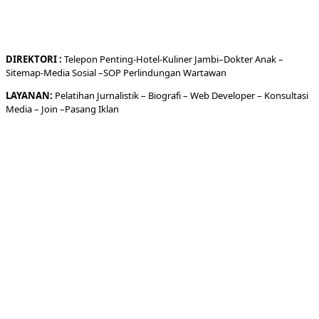
DIREKTORI
:
Telepon
Penting-
Hotel
-Kuliner
Jambi
–
Dokt
er
Anak –
Sitemap-
Media Sosial –
SOP Perlindungan Wartawan
LAYANAN:
Pelatihan Jurnalistik –
Biografi
–
Web Developer
–
Konsultasi
Media
– Join –
Pasang Iklan