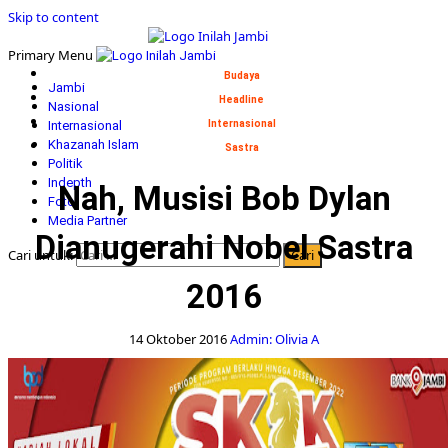
Skip to content
Primary Menu
Budaya
Jambi
Headline
Nasional
Internasional
Internasional
Khazanah Islam
Sastra
Politik
Indepth
Nah, Musisi Bob Dylan
Foto
Media Partner
Dianugerahi Nobel Sastra
Cari untuk:
2016
14 Oktober 2016
Admin: Olivia A