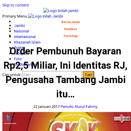
Skip to content
Primary Menu
Berita Jambi
Jambi
Headline
Nasional
Internasional
Peristiwa
Khazanah Islam
Order Pembunuh Bayaran
Politik
Indepth
Foto
Rp2,5 Miliar, Ini Identitas RJ,
Media Partner
Cari untuk:
Pengusaha Tambang Jambi
itu…
22 Januari 2017
Penulis: Nurul Fahmy