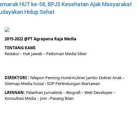
emarak HUT ke-58, BPJS Kesehatan Ajak Masyarakat
udayakan Hidup Sehat
2015-2022 @PT Agrapana Raja Media
TENTANG KAMI
Redaksi
– Hak Jawab –
Pedoman Media Siber
DIREKTORI
:
Telepon
Penting-
Hotel
-Kuliner
Jambi
–
Dokt
er
Anak –
Sitemap-
Media Sosial –
SOP Perlindungan Wartawan
LAYANAN:
Pelatihan Jurnalistik –
Biografi
–
Web Developer
–
Konsultasi Media
– Join –
Pasang Iklan