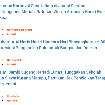
amaha Karnaval Gear Ultima di Jambi Selatan
erlangsung Meriah, Ratusan Warga Antusias Hadiri Eve
kbar
Berita Pemprov Jambi
Inforial
ubernur Al Haris Hadiri Upacara Hari Bhayangkara ke-80
presiasi Pengabdian Polri untuk Bangsa dan Daerah
Berita Jambi
Inforial
ajati Jambi Sugeng Hariadi Lunasi Tunggakan Sekolah
ua Siswa Kurang Mampu, Pastikan Hak Pendidikan Teta
erpenuhi
Kesehatan
Nasional