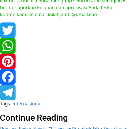
link berita ini bila Anda mengutip seluruh atau sebagian isi
berita. Laporkan keluhan dan apresisasi Anda terkait
konten kami ke email:inilahjambi@gmail.com
Twitter
WhatsApp
Pinterest
Facebook
Tags:
Internasional
Telegram
Continue Reading
Previous
Kejam, Nenek 72 Tahun ini Ditembak Mati Zionis Israel