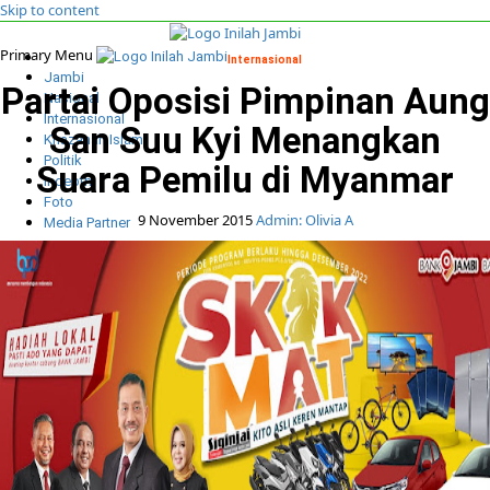
Skip to content
Primary Menu
Internasional
Jambi
Partai Oposisi Pimpinan Aung
Nasional
Internasional
San Suu Kyi Menangkan
Khazanah Islam
Politik
Suara Pemilu di Myanmar
Indepth
Foto
9 November 2015
Admin: Olivia A
Media Partner
Cari untuk: