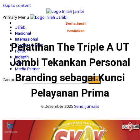
Skip to content
Primary Menu
Berita Jambi
Jambi
Pendidikan
Nasional
Internasional
Pelatihan The Triple A UT
Khazanah Islam
Politik
Indepth
Jambi Tekankan Personal
Foto
Media Partner
Branding sebagai Kunci
Cari untuk:
Pelayanan Prima
6 Desember 2025
Sendi Jurnalis