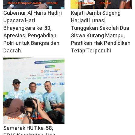
Berita Pemprov Jambi
Inforial
Berita Jambi
Inforial
Gubernur Al Haris Hadiri
Kajati Jambi Sugeng
Upacara Hari
Hariadi Lunasi
Bhayangkara ke-80,
Tunggakan Sekolah Dua
Apresiasi Pengabdian
Siswa Kurang Mampu,
Polri untuk Bangsa dan
Pastikan Hak Pendidikan
Daerah
Tetap Terpenuhi
Kesehatan
Nasional
Semarak HUT ke-58,