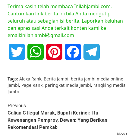
Terima kasih telah membaca Inilahjambi.com.
Cantumkan link berita ini bila Anda mengutip
seluruh atau sebagian isi berita. Laporkan keluhan
dan apresisasi Anda terkait konten kami ke
email:inilahjambi@gmail.com
Twitter
WhatsApp
Pinterest
Facebook
Telegram
Tags:
Alexa Rank
,
Berita Jambi
,
berita jambi media online
jambi
,
Page Rank
,
peringkat media Jambi
,
rangking media
Jambi
Continue
Previous
Galian C Ilegal Marak, Bupati Kerinci: Itu
Reading
Kewenangan Pemprov, Dewan: Yang Berikan
Rekomendasi Pemkab
Next