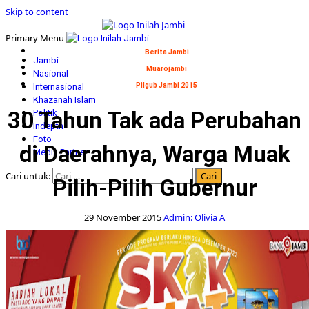
Skip to content
Primary Menu
Berita Jambi
Jambi
Muarojambi
Nasional
Internasional
Pilgub Jambi 2015
Khazanah Islam
30 Tahun Tak ada Perubahan
Politik
Indepth
Foto
di Daerahnya, Warga Muak
Media Partner
Cari untuk:
Pilih-Pilih Gubernur
29 November 2015
Admin: Olivia A